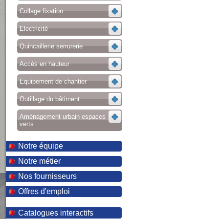
Collage fixation
Electricité
Quincaillerie serrurerie
Accès en hauteur
Equipement de chantier
Outillage du bâtiment
Aménagement urbain espaces
verts
Notre équipe
Notre métier
Nos fournisseurs
Offres d'emploi
Catalogues interactifs