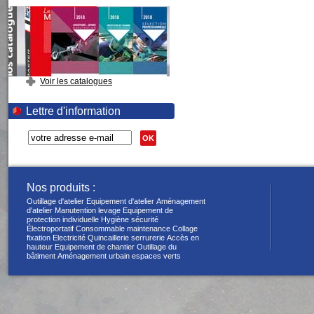
Voir les catalogues
Lettre d'information
OK
Nos produits :
Outillage d'atelier
Equipement d'atelier
Aménagement
d'atelier
Manutention levage
Equipement de
protection individuelle
Hygiène sécurité
Électroportatif
Consommable maintenance
Collage
fixation
Electricité
Quincaillerie serrurerie
Accès en
hauteur
Equipement de chantier
Outillage du
bâtiment
Aménagement urbain espaces verts