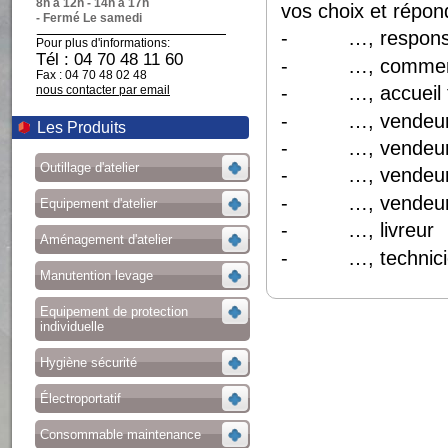
8h à 12h - 14h à 17h
vos choix et répo
- Fermé Le samedi
- …, respons
Pour plus d'informations:
Tél : 04 70 48 11 60
- …, commerc
Fax : 04 70 48 02 48
- …, accueil t
nous contacter par email
- …, vendeu
Les Produits
- …, vendeu
Outillage d'atelier
- …, vendeu
- …, vendeu
Equipement d'atelier
- …, livreur
Aménagement d'atelier
- …, technici
Manutention levage
Equipement de protection
individuelle
Hygiène sécurité
Électroportatif
Consommable maintenance