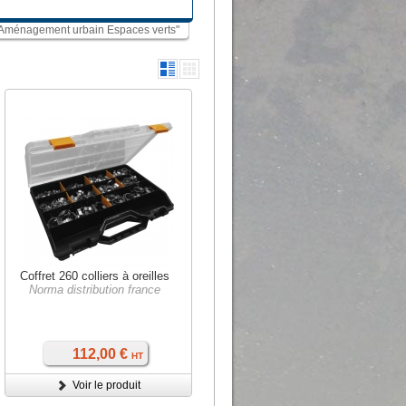
s "Aménagement urbain Espaces verts"
Coffret 260 colliers à oreilles
Norma distribution france
112,00 €
HT
Voir le produit