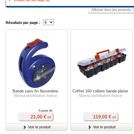
Collier de serrage (6)
Afficher tous les produit
Résultats par page :
Bande sans fin flexomètre
Coffret 160 colliers bande pleine
Norma distribution france
Norma distribution france
A partir de
21,00 €
119,00 €
HT
HT
Voir le produit
Voir le produit