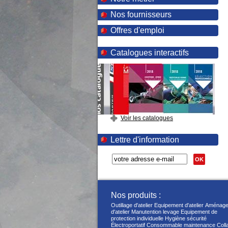
Nos fournisseurs
Offres d'emploi
Catalogues interactifs
Voir les catalogues
Lettre d'information
OK
Nos produits :
Outillage d'atelier
Equipement d'atelier
Aménage
d'atelier
Manutention levage
Equipement de
protection individuelle
Hygiène sécurité
Électroportatif
Consommable maintenance
Coll