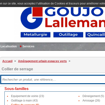
n sur ce site, vous acceptez l’utilisation de Cookies et traceurs pour améliorer votre
Localisation
Services
Accueil
>
Aménagement urbain espaces verts
>
Collier de serrage
Sous-familles
Equipement de voirie (23)
Déneigement (5)
Outillage à main (43)
Arrosage (26)