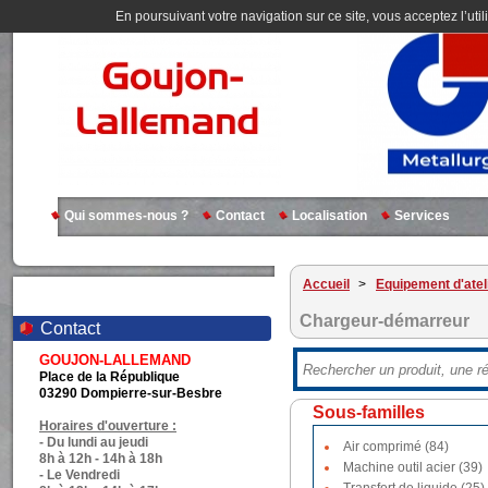
En poursuivant votre navigation sur ce site, vous acceptez l’util
Qui sommes-nous ?
Contact
Localisation
Services
Accueil
>
Equipement d'atel
Chargeur-démarreur
Contact
GOUJON-LALLEMAND
Place de la République
03290 Dompierre-sur-Besbre
Sous-familles
Horaires d'ouverture :
- Du lundi au jeudi
Air comprimé (84)
8h à 12h - 14h à 18h
Machine outil acier (39)
- Le Vendredi