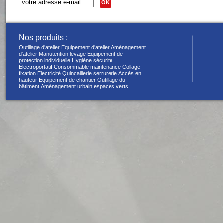
OK
Nos produits :
Outillage d'atelier
Equipement d'atelier
Aménagement
d'atelier
Manutention levage
Equipement de
protection individuelle
Hygiène sécurité
Électroportatif
Consommable maintenance
Collage
fixation
Electricité
Quincaillerie serrurerie
Accès en
hauteur
Equipement de chantier
Outillage du
bâtiment
Aménagement urbain espaces verts