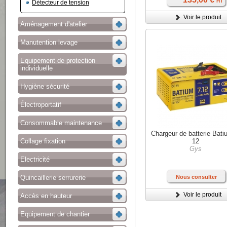
HT
Détecteur de tension
Voir le produit
Aménagement d'atelier
Manutention levage
Equipement de protection
individuelle
Hygiène sécurité
Électroportatif
Consommable maintenance
Chargeur de batterie Bati
Collage fixation
12
Gys
Electricité
Quincaillerie serrurerie
Nous consulter
Voir le produit
Accès en hauteur
Equipement de chantier