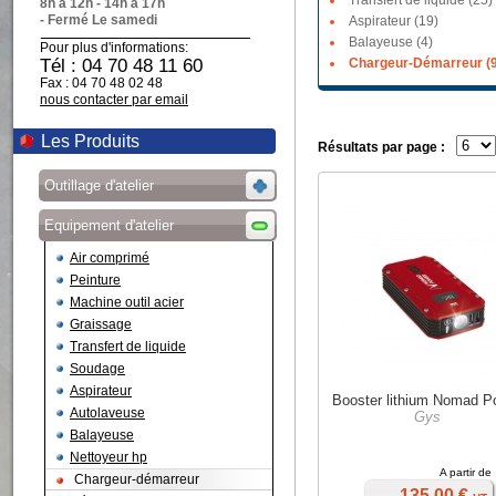
Transfert de liquide (25)
8h à 12h - 14h à 17h
- Fermé Le samedi
Aspirateur (19)
Balayeuse (4)
Pour plus d'informations:
Tél : 04 70 48 11 60
Chargeur-Démarreur (9
Fax : 04 70 48 02 48
nous contacter par email
Les Produits
Résultats par page :
Outillage d'atelier
Equipement d'atelier
Air comprimé
Peinture
Machine outil acier
Graissage
Transfert de liquide
Soudage
Aspirateur
Booster lithium Nomad P
Autolaveuse
Gys
Balayeuse
Nettoyeur hp
A partir de
Chargeur-démarreur
135,00 €