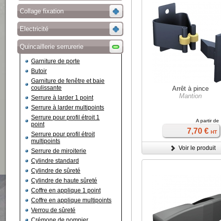
Collage fixation
Electricité
Quincaillerie serrurerie
Garniture de porte
Butoir
Garniture de fenêtre et baie
coulissante
Arrêt à pince
Mantion
Serrure à larder 1 point
Serrure à larder multipoints
Serrure pour profil étroit 1
A partir de
point
7,70 €
HT
Serrure pour profil étroit
multipoints
Voir le produit
Serrure de miroiterie
Cylindre standard
Cylindre de sûreté
Cylindre de haute sûreté
Coffre en applique 1 point
Coffre en applique multipoints
Verrou de sûreté
Crémone de pompier