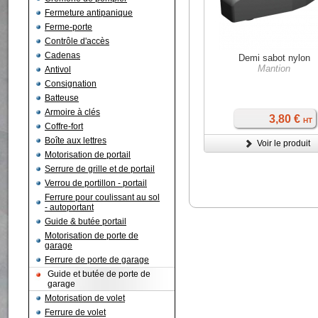
Fermeture antipanique
Ferme-porte
Contrôle d'accès
Cadenas
Demi sabot nylon
Mantion
Antivol
Consignation
Batteuse
Armoire à clés
3,80 €
HT
Coffre-fort
Boîte aux lettres
Voir le produit
Motorisation de portail
Serrure de grille et de portail
Verrou de portillon - portail
Ferrure pour coulissant au sol
- autoportant
Guide & butée portail
Motorisation de porte de
garage
Ferrure de porte de garage
Guide et butée de porte de
garage
Motorisation de volet
Ferrure de volet