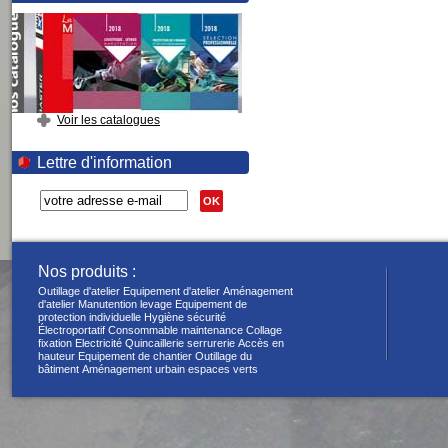
Voir les catalogues
Lettre d'information
OK
Nos produits :
Outillage d'atelier
Equipement d'atelier
Aménagement
d'atelier
Manutention levage
Equipement de
protection individuelle
Hygiène sécurité
Électroportatif
Consommable maintenance
Collage
fixation
Electricité
Quincaillerie serrurerie
Accès en
hauteur
Equipement de chantier
Outillage du
bâtiment
Aménagement urbain espaces verts