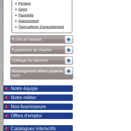
Penture
Gond
Paumelle
Agencement
Quincaillerie d'ameublement
Accès en hauteur
Equipement de chantier
Outillage du bâtiment
Aménagement urbain espaces
verts
Notre équipe
Notre métier
Nos fournisseurs
Offres d'emploi
Catalogues interactifs