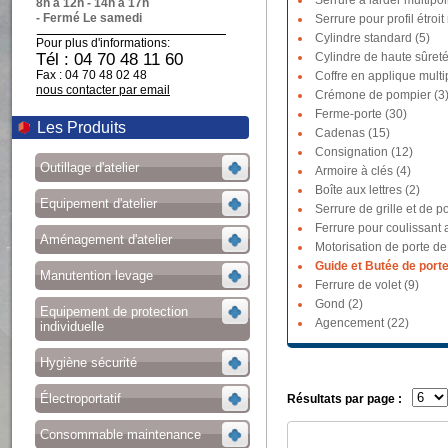
Serrure à larder multipoi
8h à 12h - 14h à 17h
- Fermé Le samedi
Serrure pour profil étroit
Cylindre standard (5)
Pour plus d'informations:
Tél : 04 70 48 11 60
Cylindre de haute sûreté
Fax : 04 70 48 02 48
Coffre en applique multi
nous contacter par email
Crémone de pompier (3
Ferme-porte (30)
Les Produits
Cadenas (15)
Consignation (12)
Outillage d'atelier
Armoire à clés (4)
Boîte aux lettres (2)
Equipement d'atelier
Serrure de grille et de po
Ferrure pour coulissant a
Aménagement d'atelier
Motorisation de porte de
Guide et Butée de porte
Manutention levage
Ferrure de volet (9)
Gond (2)
Equipement de protection
Agencement (22)
individuelle
Hygiène sécurité
Électroportatif
Résultats par page :
Consommable maintenance