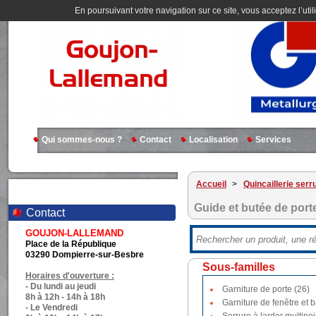
En poursuivant votre navigation sur ce site, vous acceptez l’util
Qui sommes-nous ?
Contact
Localisation
Services
Accueil
>
Quincaillerie serr
Guide et butée de port
Contact
GOUJON-LALLEMAND
Place de la République
03290 Dompierre-sur-Besbre
Sous-familles
Horaires d'ouverture :
- Du lundi au jeudi
Garniture de porte (26)
8h à 12h - 14h à 18h
Garniture de fenêtre et b
- Le Vendredi