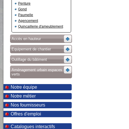
Penture
Gond
Paumelle
Agencement
Quincaillerie d'ameublement
Accès en hauteur
Equipement de chantier
Outillage du bâtiment
Aménagement urbain espaces
verts
Notre équipe
Notre métier
Nos fournisseurs
Offres d'emploi
Catalogues interactifs