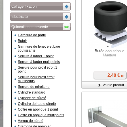
Collage fixation
Electricité
Quincaillerie serrurerie
Garniture de porte
Butoir
Garniture de fenêtre et baie
coulissante
Butée caoutchouc
Mantion
Serrure à larder 1 point
Serrure à larder multipoints
Serrure pour profil étroit 1
point
2,40 €
HT
Serrure pour profil étroit
multipoints
Voir le produit
Serrure de miroiterie
Cylindre standard
Cylindre de sûreté
Cylindre de haute sûreté
Coffre en applique 1 point
Coffre en applique multipoints
Verrou de sûreté
Crémone de pompier