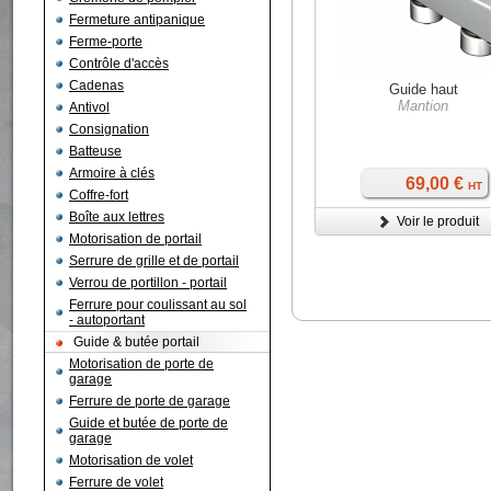
Fermeture antipanique
Ferme-porte
Contrôle d'accès
Cadenas
Guide haut
Mantion
Antivol
Consignation
Batteuse
Armoire à clés
69,00 €
HT
Coffre-fort
Boîte aux lettres
Voir le produit
Motorisation de portail
Serrure de grille et de portail
Verrou de portillon - portail
Ferrure pour coulissant au sol
- autoportant
Guide & butée portail
Motorisation de porte de
garage
Ferrure de porte de garage
Guide et butée de porte de
garage
Motorisation de volet
Ferrure de volet