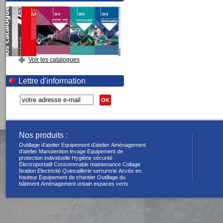
Voir les catalogues
Lettre d'information
OK
Nos produits :
Outillage d'atelier
Equipement d'atelier
Aménagement
d'atelier
Manutention levage
Equipement de
protection individuelle
Hygiène sécurité
Électroportatif
Consommable maintenance
Collage
fixation
Electricité
Quincaillerie serrurerie
Accès en
hauteur
Equipement de chantier
Outillage du
bâtiment
Aménagement urbain espaces verts