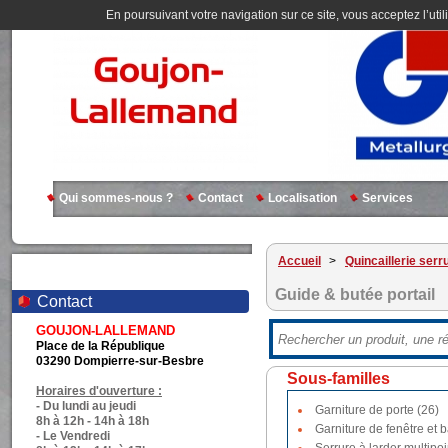
En poursuivant votre navigation sur ce site, vous acceptez l’util
Qui sommes-nous ?
Contact
Localisation
Services
Accueil
>
Quincaillerie serr
Guide & butée portail
Contact
GOUJON-LALLEMAND
Place de la République
03290 Dompierre-sur-Besbre
Sous-familles
Horaires d'ouverture :
- Du lundi au jeudi
Garniture de porte (26)
8h à 12h - 14h à 18h
Garniture de fenêtre et b
- Le Vendredi