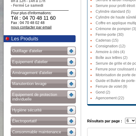
Serrure à larder multipoi
8h à 12h - 14h à 17h
- Fermé Le samedi
Serrure pour profil étroit
Cylindre standard (5)
Pour plus d'informations:
Tél : 04 70 48 11 60
Cylindre de haute sûreté
Fax : 04 70 48 02 48
Coffre en applique multi
nous contacter par email
Crémone de pompier (3
Ferme-porte (30)
Les Produits
Cadenas (15)
Consignation (12)
Outillage d'atelier
Armoire à clés (4)
Boîte aux lettres (2)
Equipement d'atelier
Serrure de grille et de po
Ferrure pour coulissant a
Aménagement d'atelier
Motorisation de porte de
Guide et Butée de porte
Manutention levage
Ferrure de volet (9)
Gond (2)
Equipement de protection
Agencement (22)
individuelle
Hygiène sécurité
Électroportatif
Résultats par page :
Consommable maintenance