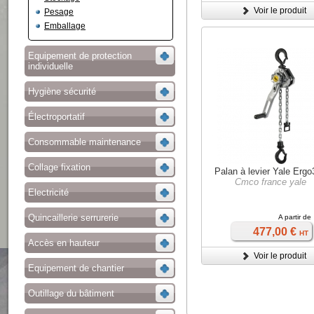
Voir le produit
Pesage
Emballage
Equipement de protection
individuelle
Hygiène sécurité
Électroportatif
Consommable maintenance
Collage fixation
Palan à levier Yale Erg
Cmco france yale
Electricité
Quincaillerie serrurerie
A partir de
477,00 €
HT
Accès en hauteur
Voir le produit
Equipement de chantier
Outillage du bâtiment