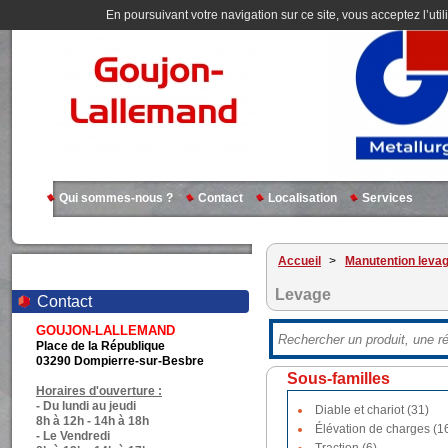
En poursuivant votre navigation sur ce site, vous acceptez l’util
Qui sommes-nous ?
Contact
Localisation
Services
Accueil
>
Manutention leva
Levage
Contact
GOUJON-LALLEMAND
Place de la République
03290 Dompierre-sur-Besbre
Sous-familles
Horaires d'ouverture :
- Du lundi au jeudi
Diable et chariot (31)
8h à 12h - 14h à 18h
Élévation de charges (1
- Le Vendredi