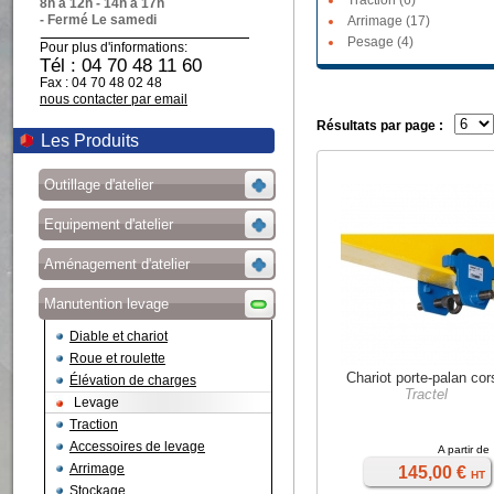
Traction (6)
8h à 12h - 14h à 17h
- Fermé Le samedi
Arrimage (17)
Pesage (4)
Pour plus d'informations:
Tél : 04 70 48 11 60
Fax : 04 70 48 02 48
nous contacter par email
Résultats par page :
Les Produits
Outillage d'atelier
Equipement d'atelier
Aménagement d'atelier
Manutention levage
Diable et chariot
Roue et roulette
Chariot porte-palan cor
Élévation de charges
Tractel
Levage
Traction
Accessoires de levage
A partir de
Arrimage
145,00 €
HT
Stockage