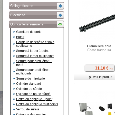
Collage fixation
Electricité
Quincaillerie serrurerie
Garniture de porte
Butoir
Garniture de fenêtre et baie
coulissante
Crémaillère fibre
Came france sa
Serrure à larder 1 point
Serrure à larder multipoints
Serrure pour profil étroit 1
point
31,10 €
HT
Serrure pour profil étroit
multipoints
Voir le produit
Serrure de miroiterie
Cylindre standard
Cylindre de sûreté
Cylindre de haute sûreté
Coffre en applique 1 point
Coffre en applique multipoints
Verrou de sûreté
Crémone de pompier