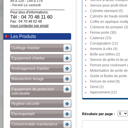
Serrure à larder multipoi
8h à 12h - 14h à 17h
- Fermé Le samedi
Serrure pour profil étroit
Cylindre standard (5)
Pour plus d'informations:
Tél : 04 70 48 11 60
Cylindre de haute sûreté
Fax : 04 70 48 02 48
Coffre en applique multi
nous contacter par email
Crémone de pompier (3
Ferme-porte (30)
Les Produits
Cadenas (15)
Consignation (12)
Outillage d'atelier
Armoire à clés (4)
Boîte aux lettres (2)
Equipement d'atelier
Serrure de grille et de po
Ferrure pour coulissant a
Aménagement d'atelier
Motorisation de porte de
Guide et Butée de porte
Manutention levage
Ferrure de volet (9)
Gond (2)
Equipement de protection
Agencement (22)
individuelle
Hygiène sécurité
Électroportatif
Résultats par page :
Consommable maintenance