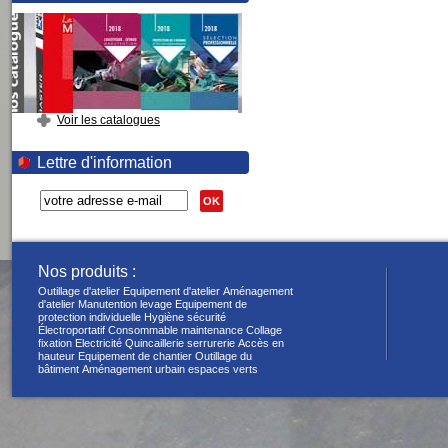
Voir les catalogues
Lettre d'information
OK
Nos produits :
Outillage d'atelier
Equipement d'atelier
Aménagement
d'atelier
Manutention levage
Equipement de
protection individuelle
Hygiène sécurité
Électroportatif
Consommable maintenance
Collage
fixation
Electricité
Quincaillerie serrurerie
Accès en
hauteur
Equipement de chantier
Outillage du
bâtiment
Aménagement urbain espaces verts