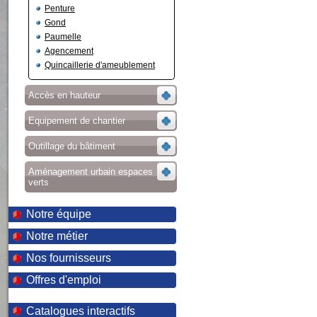
Penture
Gond
Paumelle
Agencement
Quincaillerie d'ameublement
Accès en hauteur
Equipement de chantier
Outillage du bâtiment
Aménagement urbain espaces
verts
Notre équipe
Notre métier
Nos fournisseurs
Offres d'emploi
Catalogues interactifs