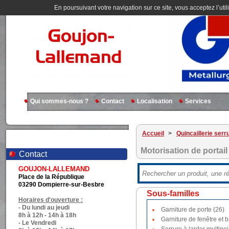
En poursuivant votre navigation sur ce site, vous acceptez l’util
Qui sommes-nous ?
Contact
Localisation
Services
Accueil
>
Quincaillerie serr
Motorisation de portail
Contact
GOUJON-LALLEMAND
Place de la République
03290 Dompierre-sur-Besbre
Sous-familles
Horaires d'ouverture :
- Du lundi au jeudi
Garniture de porte (26)
8h à 12h - 14h à 18h
Garniture de fenêtre et b
- Le Vendredi