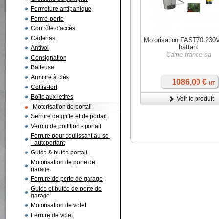
Fermeture antipanique
Ferme-porte
Contrôle d'accès
Cadenas
Motorisation FAST70 230V
battant
Antivol
Came france sa
Consignation
Batteuse
Armoire à clés
1086,00 €
HT
Coffre-fort
Boîte aux lettres
Voir le produit
Motorisation de portail
Serrure de grille et de portail
Verrou de portillon - portail
Ferrure pour coulissant au sol
- autoportant
Guide & butée portail
Motorisation de porte de
garage
Ferrure de porte de garage
Guide et butée de porte de
garage
Motorisation de volet
Ferrure de volet