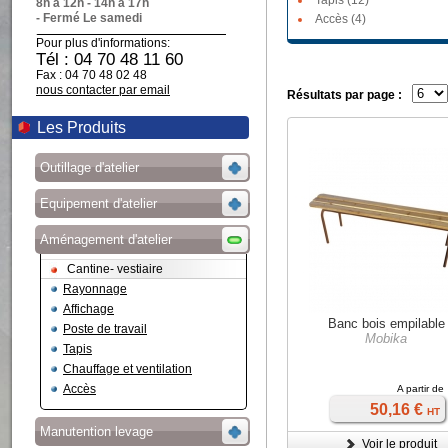
Tapis (12)
8h à 12h - 14h à 17h
- Fermé Le samedi
Accès (4)
Pour plus d'informations:
Tél : 04 70 48 11 60
Fax : 04 70 48 02 48
nous contacter par email
Résultats par page :
Les Produits
Outillage d'atelier
Equipement d'atelier
Aménagement d'atelier
Cantine- vestiaire
Rayonnage
Affichage
Banc bois empilable
Poste de travail
Mobika
Tapis
Chauffage et ventilation
Accès
A partir de
50,16 €
HT
Manutention levage
Voir le produit