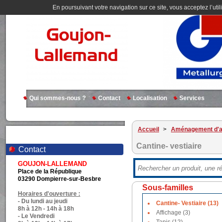
En poursuivant votre navigation sur ce site, vous acceptez l’util
Qui sommes-nous ?
Contact
Localisation
Services
Accueil
>
Aménagement d'at
Cantine- vestiaire
Contact
GOUJON-LALLEMAND
Place de la République
03290 Dompierre-sur-Besbre
Sous-familles
Horaires d'ouverture :
- Du lundi au jeudi
Cantine- Vestiaire (13)
8h à 12h - 14h à 18h
Affichage (3)
- Le Vendredi