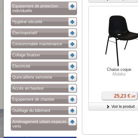
Equipement de protection
individuelle
Hygiène sécurité
Électroportatif
Consommable maintenance
Collage fixation
Electricité
Chaise coque
Mobika
Quincaillerie serrurerie
Accès en hauteur
25,23 €
HT
Equipement de chantier
Voir le produit
Outillage du bâtiment
Aménagement urbain espaces
verts