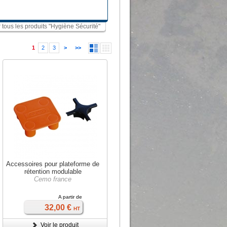
r tous les produits "Hygiène Sécurité"
1
2
3
>
>>
Accessoires pour plateforme de
rétention modulable
Cemo france
A partir de
32,00 €
HT
Voir le produit