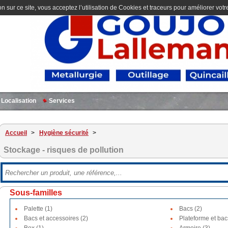
n sur ce site, vous acceptez l’utilisation de Cookies et traceurs pour améliorer votre
Localisation
Services
Accueil
>
Hygiène sécurité
>
Stockage - risques de pollution
Sous-familles
Palette (1)
Bacs (2)
Bacs et accessoires (2)
Plateforme et bac