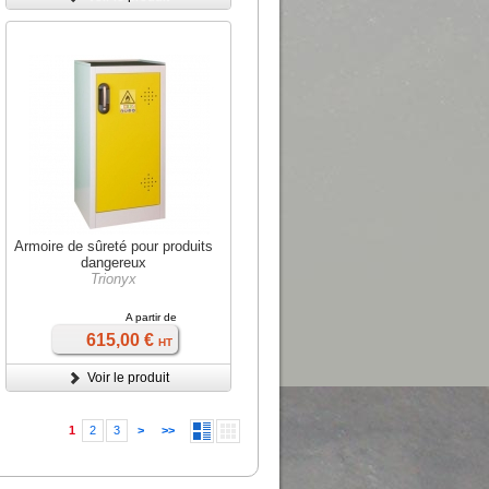
Armoire de sûreté pour produits
dangereux
Trionyx
A partir de
615,00 €
HT
Voir le produit
1
2
3
>
>>