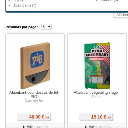
Box (1)
Armoire (3)
Absorbants (7)
Affiche
Résultats par page :
Absorbant pour dessus de fût
Absorbant végétal ignifugé
PIG
Sicsa
New pig bv
48,00 €
15,10 €
HT
HT
Voir le produit
Voir le produit