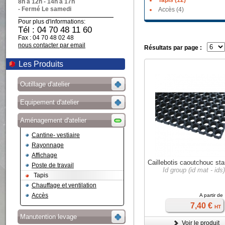
Tapis (12)
8h à 12h - 14h à 17h
- Fermé Le samedi
Accès (4)
Pour plus d'informations:
Tél : 04 70 48 11 60
Fax : 04 70 48 02 48
nous contacter par email
Résultats par page :
Les Produits
Outillage d'atelier
Equipement d'atelier
Aménagement d'atelier
Cantine- vestiaire
Rayonnage
Affichage
Caillebotis caoutchouc st
Poste de travail
Id group (id mat - ids
Tapis
Chauffage et ventilation
Accès
A partir de
7,40 €
HT
Manutention levage
Voir le produit