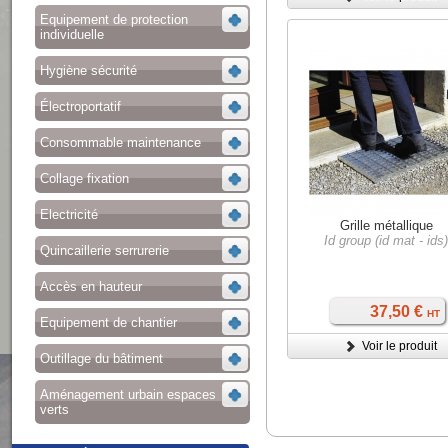
Equipement de protection
individuelle
Hygiène sécurité
Électroportatif
Consommable maintenance
Collage fixation
Electricité
Grille métallique
Id group (id mat - ids
Quincaillerie serrurerie
Accès en hauteur
37,50 €
HT
Equipement de chantier
Voir le produit
Outillage du bâtiment
Aménagement urbain espaces
verts