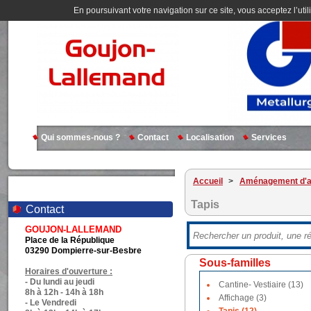
En poursuivant votre navigation sur ce site, vous acceptez l’util
Qui sommes-nous ?
Contact
Localisation
Services
Accueil
>
Aménagement d'at
Tapis
Contact
GOUJON-LALLEMAND
Place de la République
03290 Dompierre-sur-Besbre
Sous-familles
Horaires d'ouverture :
- Du lundi au jeudi
Cantine- Vestiaire (13)
8h à 12h - 14h à 18h
Affichage (3)
- Le Vendredi