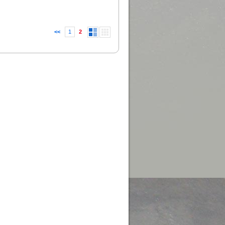
<<
1
2