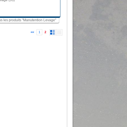
evage (33)
ous les produits "Manutention Levage"
<<
1
2