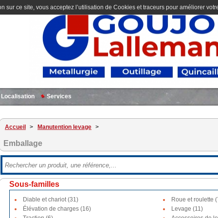
n sur ce site, vous acceptez l’utilisation de Cookies et traceurs pour améliorer votre
Localisation
Services
Accueil
>
Manutention levage
>
Emballage
Sous-familles
Diable et chariot (31)
Roue et roulette (
Élévation de charges (16)
Levage (11)