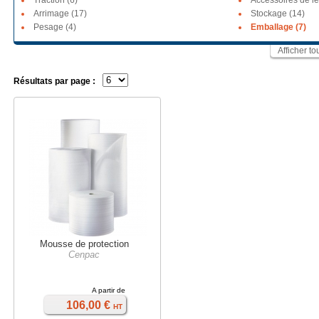
Traction (6)
Accessoires de l
Arrimage (17)
Stockage (14)
Pesage (4)
Emballage (7)
Afficher t
Résultats par page :
Mousse de protection
Cenpac
A partir de
106,00 €
HT